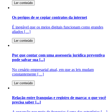
Ler conteúdo
Os perigos de se copiar contratos da internet
É inegável que os meios digitais funcionam como grandes
aliados […]
Ler conteúdo
Por que contar com uma assessoria jurídica preventiva
pode salvar sua [...]
No cenário empresarial atual, em que as leis mudam
constantemente […]
Ler conteúdo
Relação entre franquias e registro de marca: o que você
precisa saber [...]
A expansão por meio de franquias é uma das estratégias […]