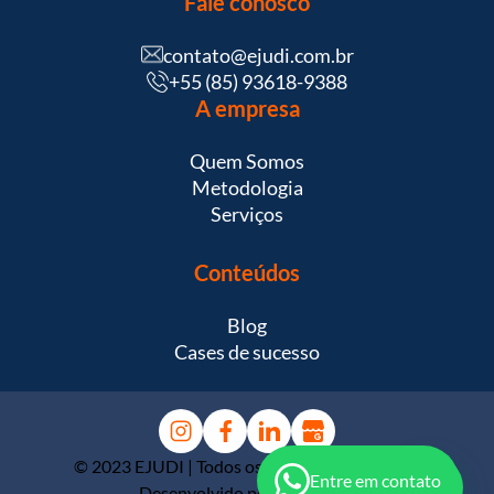
Fale conosco
contato@ejudi.com.br
+55 (85) 93618-9388
A empresa
Quem Somos
Metodologia
Serviços
Conteúdos
Blog
Cases de sucesso
© 2023 EJUDI | Todos os direitos reservados |
Entre em contato
Desenvolvido por
Colina Tech